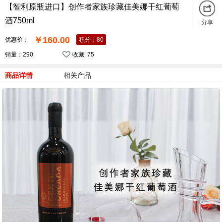
【智利原瓶进口】创作者家族珍藏佳美娜干红葡萄
酒750ml
分享
￥160.00
优惠价：
积分：80
销量：290
收藏:
75
商品详情
相关产品